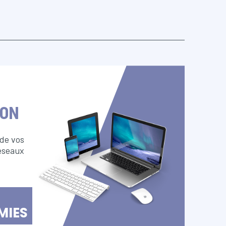
ION
 de vos
éseaux
MIES