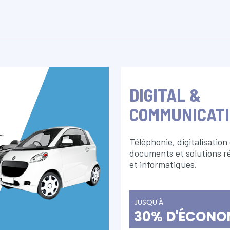
DIGITAL &
COMMUNICAT
Téléphonie, digitalisation
documents et solutions r
et informatiques.
JUSQU'À
30% D'ÉCONO