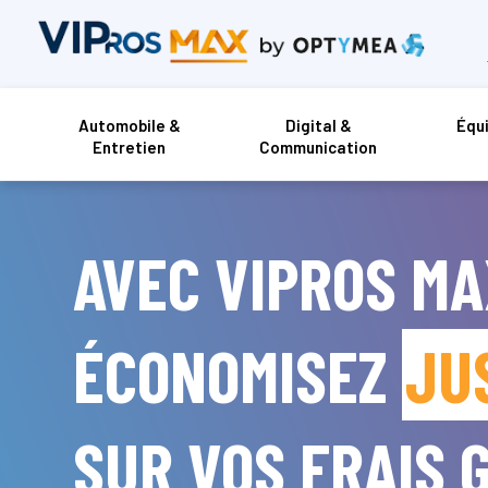
Automobile &
Digital &
Équ
Entretien
Communication
AVEC VIPROS MA
ÉCONOMISEZ
JU
SUR VOS FRAIS