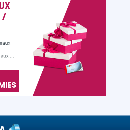
UX
 /
deaux
eaux …
MIES