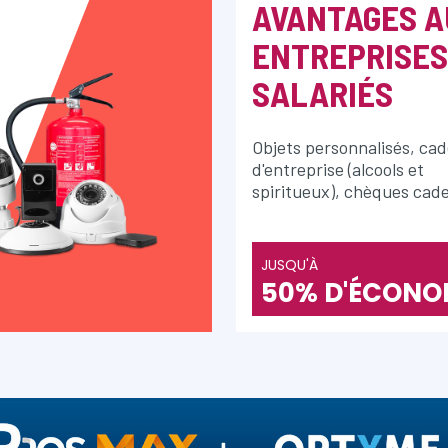
AVANTAGES A
ENTREPRISES
SALARIÉS
Objets personnalisés, ca
d'entreprise (alcools et
spiritueux), chèques cad
JUSQU'À
50% D'ÉCONO