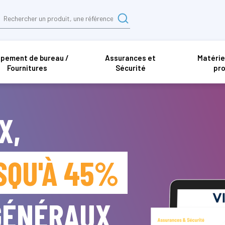
ipement de bureau /
Assurances et
Matérie
Fournitures
Sécurité
pro
X,
SQU'À 45%
 GÉNÉRAUX