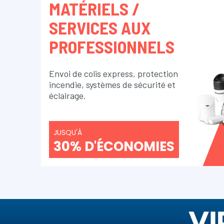
MATÉRIELS /
SERVICES AUX
PROFESSIONNELS
Envoi de colis express, protection
incendie, systèmes de sécurité et
éclairage.
JUSQU'À
30% D'ÉCONOMIES