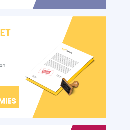
 ET
ion
MIES