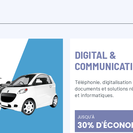
DIGITAL &
COMMUNICAT
Téléphonie, digitalisation
documents et solutions r
et informatiques.
JUSQU'À
30% D'ÉCONO