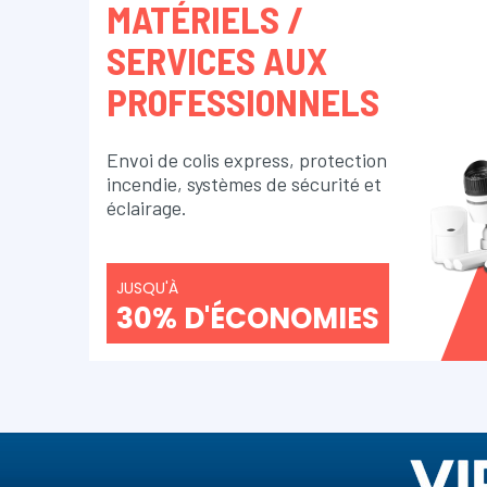
MATÉRIELS /
SERVICES AUX
PROFESSIONNELS
Envoi de colis express, protection
incendie, systèmes de sécurité et
éclairage.
JUSQU'À
30% D'ÉCONOMIES