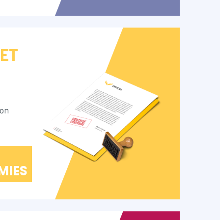
 ET
ion
MIES