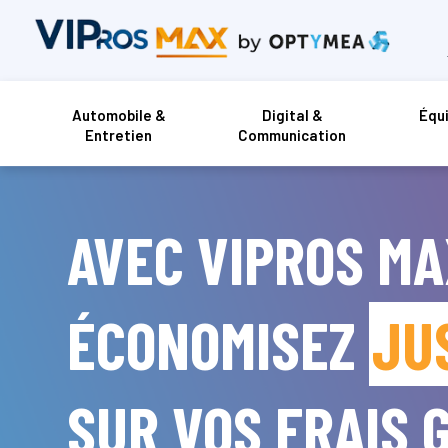
Automobile &
Digital &
Équ
Entretien
Communication
AVEC VIPROS MA
ÉCONOMISEZ
JU
SUR VOS FRAIS