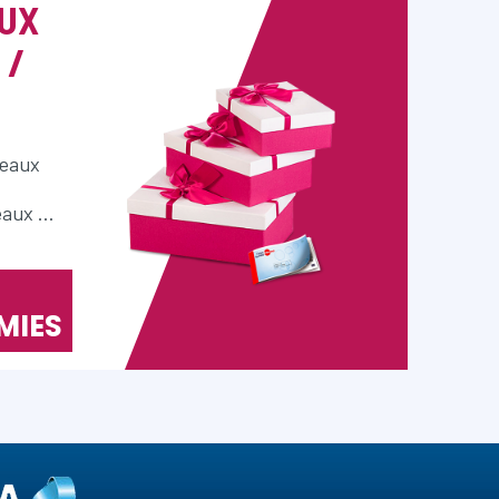
UX
 /
deaux
eaux …
MIES