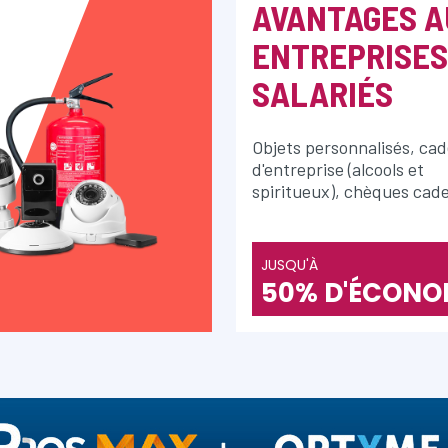
AVANTAGES A
ENTREPRISES
SALARIÉS
Objets personnalisés, ca
d'entreprise (alcools et
spiritueux), chèques cad
JUSQU'À
50% D'ÉCONO