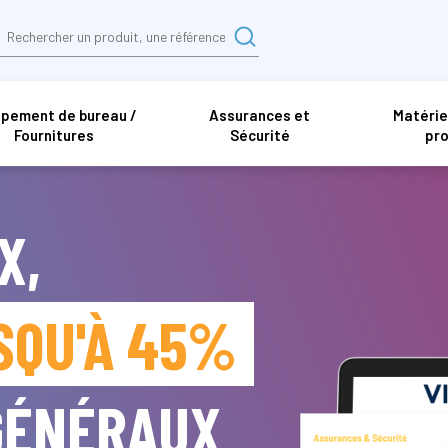
ipement de bureau /
Assurances et
Matérie
Fournitures
Sécurité
pro
X,
SQU'À 45%
 GÉNÉRAUX