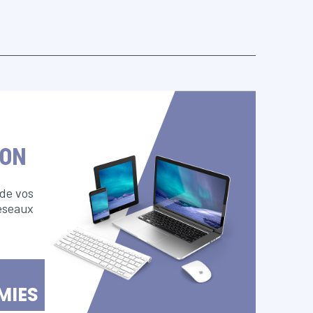
ION
 de vos
éseaux
MIES