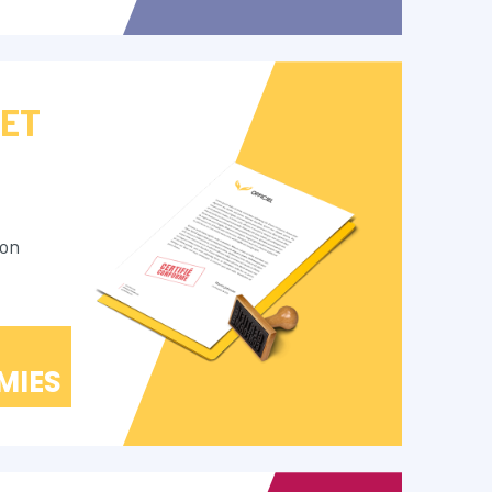
 ET
ion
MIES