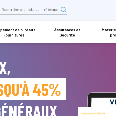
ipement de bureau /
Assurances et
Matérie
Fournitures
Sécurité
pro
X,
SQU'À 45%
 GÉNÉRAUX