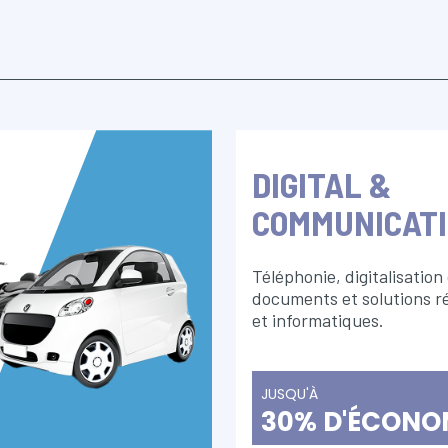
DIGITAL &
COMMUNICAT
Téléphonie, digitalisation
documents et solutions r
et informatiques.
JUSQU'À
30% D'ÉCONO