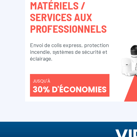
MATÉRIELS /
SERVICES AUX
PROFESSIONNELS
Envoi de colis express, protection
incendie, systèmes de sécurité et
éclairage.
JUSQU'À
30% D'ÉCONOMIES