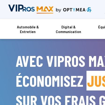
Automobile &
Digital &
Équ
Entretien
Communication
AVEC VIPROS MA
ÉCONOMISEZ
JU
SUR VOS FRAIS