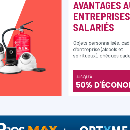
AVANTAGES A
ENTREPRISES
SALARIÉS
Objets personnalisés, ca
d'entreprise (alcools et
spiritueux), chèques cad
JUSQU'À
50% D'ÉCONO