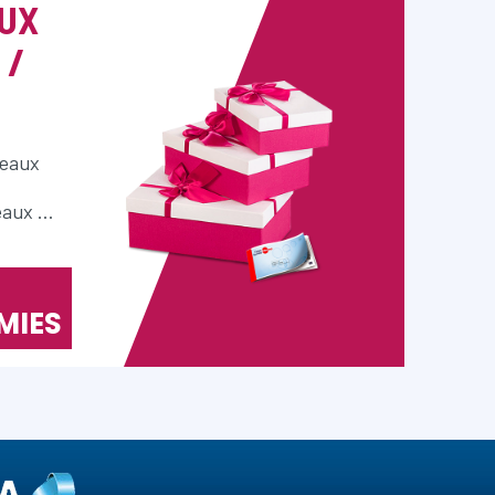
UX
 /
deaux
eaux …
MIES