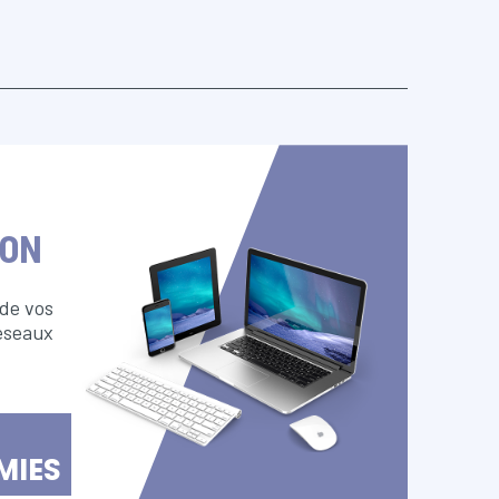
ION
 de vos
éseaux
MIES